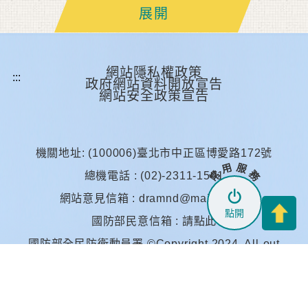
展開
網站隱私權政策
政府網站資料開放宣告
網站安全政策宣告
機關地址: (100006)臺北市中正區博愛路172號
常 用 服 務
總機電話 : (02)-2311-1501
網站意見信箱 :
dramnd@mail.mil.tw
點開
國防部民意信箱 :
請點此
國防部全民防衛動員署 ©Copyright 2024. All-out
Defense Mobilization Agency,Ministry Of National
Defense