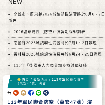
NEW
高雄市、屏東縣2026城鎮韌性演習將於8月6、7
辦理
2026城鎮韌性（防空）演習期程規劃表
南投縣2026城鎮韌性演習將於7月1、2日辦理
雲林縣2026城鎮韌性演習將於6月24、25日辦理
115年「後備軍人志願參加步槍射擊訓練」
首頁
:::
首頁
/
最新消息
/
113年軍民聯合防空
（萬安47號）演習
回前頁
113年軍民聯合防空（萬安47號）演