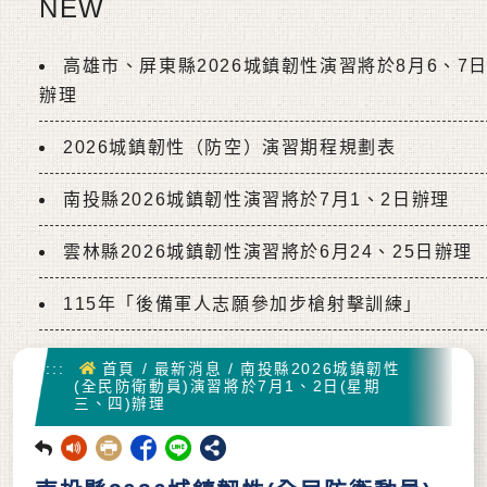
NEW
高雄市、屏東縣2026城鎮韌性演習將於8月6、7
辦理
2026城鎮韌性（防空）演習期程規劃表
南投縣2026城鎮韌性演習將於7月1、2日辦理
雲林縣2026城鎮韌性演習將於6月24、25日辦理
115年「後備軍人志願參加步槍射擊訓練」
首頁
:::
首頁
/
最新消息
/
南投縣2026城鎮韌性
(全民防衛動員)演習將於7月1、2日(星期
三、四)辦理
回前頁