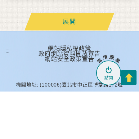
展開
網站隱私權政策
政府網站資料開放宣告
常 用 服 務
網站安全政策宣告
點開
機關地址: (100006)臺北市中正區博愛路172號
總機電話 : (02)-2311-1501
網站意見信箱 :
dramnd@mail.mil.tw
國防部民意信箱 :
請點此
國防部全民防衛動員署 ©Copyright 2024. All-out
Defense Mobilization Agency,Ministry Of National