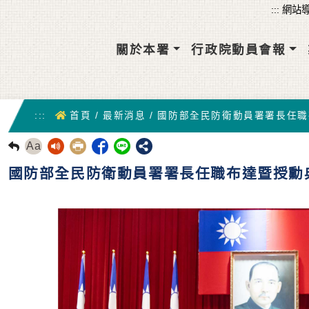
關於本署
行政院動員會報
首頁
:::
首頁
/
最新消息
/
國防部全民防衛動員署署長任職
Aa
回前頁
國防部全民防衛動員署署長任職布達暨授勳