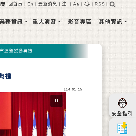
搜尋
回首頁
|
En
|
最新消息
|
注
|
Aa
|
|
RSS
RSS訂閱
|
業務資訊
重大演習
影音專區
其他資訊
布達暨授勳典禮
典禮
114.01.15
安全指引