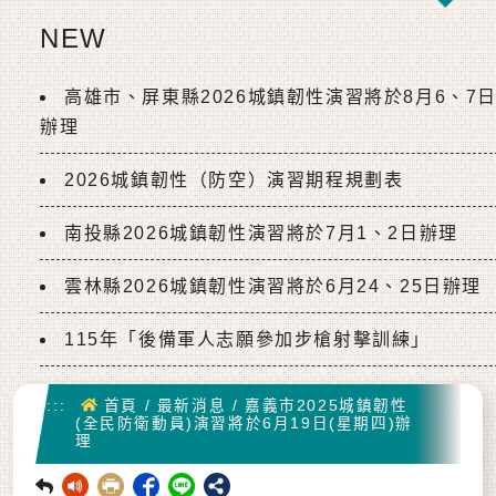
NEW
高雄市、屏東縣2026城鎮韌性演習將於8月6、7
辦理
2026城鎮韌性（防空）演習期程規劃表
南投縣2026城鎮韌性演習將於7月1、2日辦理
雲林縣2026城鎮韌性演習將於6月24、25日辦理
115年「後備軍人志願參加步槍射擊訓練」
首頁
:::
首頁
/
最新消息
/
嘉義市2025城鎮韌性
(全民防衛動員)演習將於6月19日(星期四)辦
理
回前頁