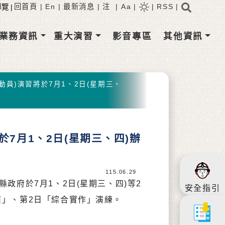
搜尋
回首頁
|
En
|
最新消息
|
注
|
Aa
|
|
RSS
RSS訂閱
|
業務資訊
重大演習
影音專區
其他資訊
動員)演習將於7月1、2日(星期三、
於7月1、2日(星期三、四)辦
115.06.29
政府於7月1、2日(星期三、四)等2
安全指引
演」、第2日「綜合實作」演練。