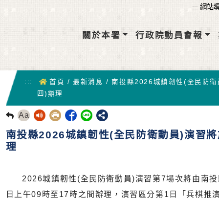
關於本署
行政院動員會報
首頁
:::
首頁
/
最新消息
/
南投縣2026城鎮韌性(全民防衛
四)辦理
Aa
回前頁
南投縣2026城鎮韌性(全民防衛動員)演習將
理
2026城鎮韌性(全民防衛動員)演習第7場次將由南投縣
日上午09時至17時之間辦理，演習區分第1日「兵棋推