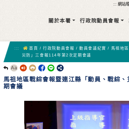
關於本署
行政院動員會報
首頁
:::
首頁
/
行政院動員會報
/
動員會議紀實
/
馬祖地
災防」三會報114年第2次定期會議
Aa
回前頁
馬祖地區戰綜會報暨連江縣「動員、戰綜、災
期會議