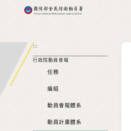
跳到主要內容區塊
:::
行政院動員會報
任務
編組
動員會報體系
動員計畫體系