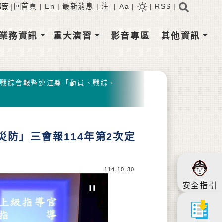
搜尋
回首頁
|
En
|
最新消息
|
注
|
Aa
|
|
RSS
RSS訂閱
|
業務資訊
重大演習
影音專區
其他資訊
區戰綜會報暨連江縣「動員、戰綜、
防」三會報114年第2次定
114.10.30
安全指引