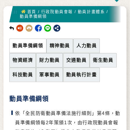
首頁
:::
首頁
/
行政院動員會報
/
動員計畫體系
/
動員準備綱領
回前頁
動員準備綱領
精神動員
人力動員
物資經濟
財力動員
交通動員
衛生動員
科技動員
軍事動員
動員執行計畫
動員準備綱領
依「全民防衛動員準備法施行細則」第4條，動
員準備綱領每2年策頒1次，由行政院動員會報